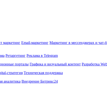
т маркетинг
Email-маркетинг
Маркетинг в мессенджерах и чат-
ама
Ретаргетинг
Реклама в Telegram
ционные порталы
Графика и визуальный контент
Разработка Web
gital-стратегия
Техническая поддержка
ая аналитика
Внедрение Битрикс24