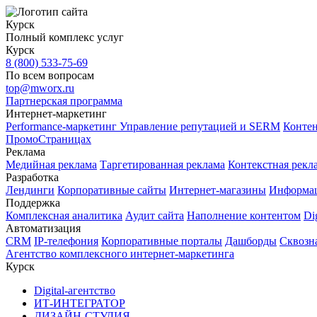
Курск
Полный комплекс услуг
Курск
8 (800) 533-75-69
По всем вопросам
top@mworx.ru
Партнерская программа
Интернет-маркетинг
Performance-маркетинг
Управление репутацией и SERM
Контен
ПромоСтраницах
Реклама
Медийная реклама
Таргетированная реклама
Контекстная рекл
Разработка
Лендинги
Корпоративные сайты
Интернет-магазины
Информа
Поддержка
Комплексная аналитика
Аудит сайта
Наполнение контентом
Di
Автоматизация
CRM
IP-телефония
Корпоративные порталы
Дашборды
Сквозн
Агентство комплексного интернет-маркетинга
Курск
Digital-агентство
ИТ-ИНТЕГРАТОР
ДИЗАЙН-СТУДИЯ