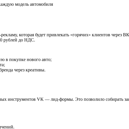
 каждую модель автомобиля
рекламу, которая будет привлекать «горячих» клиентов через ВК
60 рублей до НДС.
ю в покупке нового авто;
та;
ренда через креативы.
ых инструментов VK — лид-формы. Это позволило собирать зая
ичений.