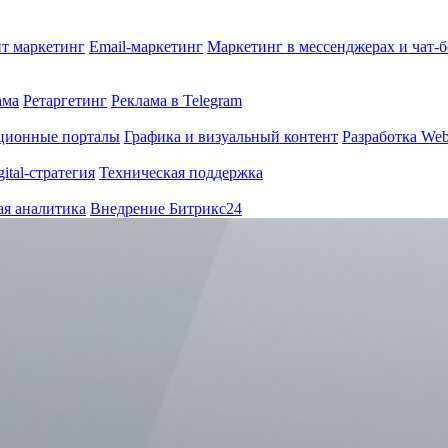
т маркетинг
Email-маркетинг
Маркетинг в мессенджерах и чат-
ама
Ретаргетинг
Реклама в Telegram
ционные порталы
Графика и визуальный контент
Разработка Web
gital-стратегия
Техническая поддержка
ая аналитика
Внедрение Битрикс24