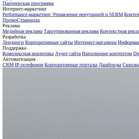
Партнерская программа
Интернет-маркетинг
Performance-маркетинг
Управление репутацией и SERM
Контен
ПромоСтраницах
Реклама
Медийная реклама
Таргетированная реклама
Контекстная рекл
Разработка
Лендинги
Корпоративные сайты
Интернет-магазины
Информа
Поддержка
Комплексная аналитика
Аудит сайта
Наполнение контентом
Di
Автоматизация
CRM
IP-телефония
Корпоративные порталы
Дашборды
Сквозн